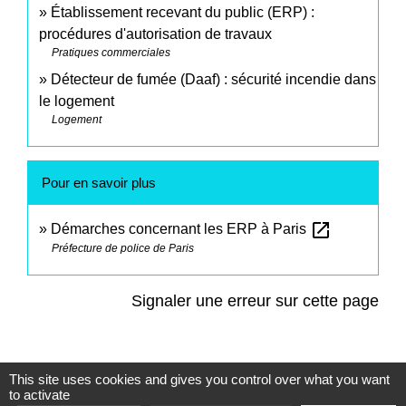
Établissement recevant du public (ERP) :
procédures d'autorisation de travaux
Pratiques commerciales
Détecteur de fumée (Daaf) : sécurité incendie dans
le logement
Logement
Pour en savoir plus
open_in_new
Démarches concernant les ERP à Paris
Préfecture de police de Paris
Signaler une erreur sur cette page
This site uses cookies and gives you control over what you want
to activate