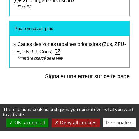
(QPV) : allègements fiscaux
Fiscalité
Pour en savoir plus
Cartes des zones urbaines prioritaires (Zus, ZFU-
open_in_new
TE, PNRU, Cucs)
Ministère chargé de la ville
Signaler une erreur sur cette page
This site uses cookies and gives you control over what you want
to activate
Contacts
OK, accept all
Deny all cookies
Personalize
Commune de Saint-Mesmes
12 rue de Richebourg