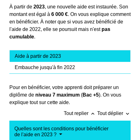
À partir de
2023
, une nouvelle aide est instaurée. Son
montant est égal à
6 000 €
. On vous explique comment
en bénéficier. À noter que si vous avez bénéficié de
l'aide de 2022, elle se poursuit mais n'est
pas
cumulable
.
Aide à partir de 2023
Embauche jusqu'à fin 2022
Pour en bénéficier, votre apprenti doit préparer un
diplôme de
niveau 7 maximum
(
Bac +5
). On vous
explique tout sur cette aide.
keyboard_arrow_up
keyboard_arrow_down
Tout replier
Tout déplier
Quelles sont les conditions pour bénéficier
de l'aide en 2023 ?