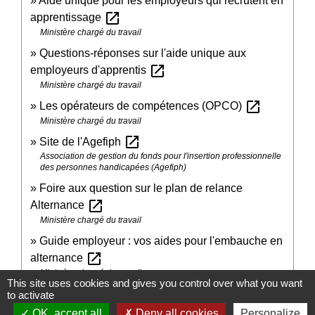
Aide unique pour les employeurs qui recrutent en
open_in_new
apprentissage
Ministère chargé du travail
Questions-réponses sur l'aide unique aux
open_in_new
employeurs d'apprentis
Ministère chargé du travail
open_in_new
Les opérateurs de compétences (OPCO)
Ministère chargé du travail
open_in_new
Site de l'Agefiph
Association de gestion du fonds pour l'insertion professionnelle
des personnes handicapées (Agefiph)
Foire aux question sur le plan de relance
open_in_new
Alternance
Ministère chargé du travail
Guide employeur : vos aides pour l'embauche en
open_in_new
alternance
Ministère chargé du travail
This site uses cookies and gives you control over what you want
to activate
Signaler une erreur sur cette page
OK, accept all
Deny all cookies
Personalize