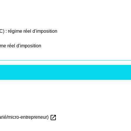
) : régime réel d'imposition
e réel d'imposition
open_in_new
larié/micro-entrepreneur)