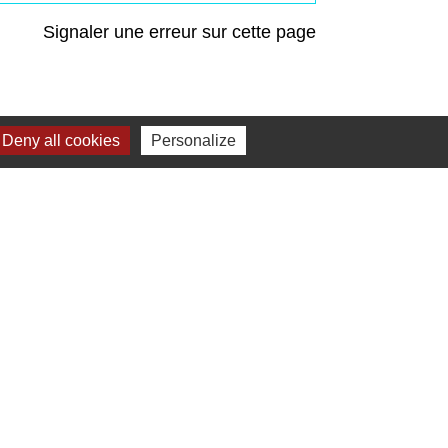
Signaler une erreur sur cette page
Deny all cookies
Personalize
Liens
Préfecture de Seine-et-Marne
Région Ile de France
Seine-et-Marne
Plaines & Monts de
France (Communauté de Communes)