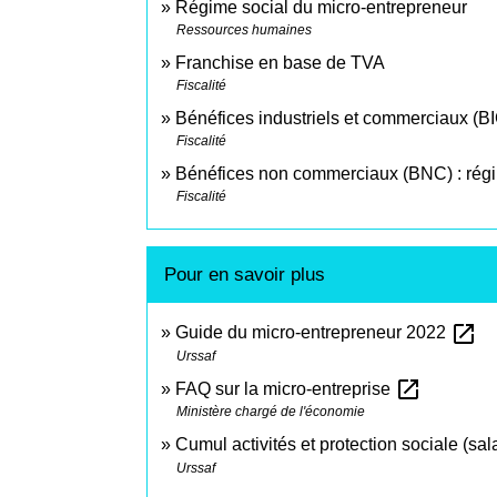
Régime social du micro-entrepreneur
Ressources humaines
Franchise en base de TVA
Fiscalité
Bénéfices industriels et commerciaux (BIC
Fiscalité
Bénéfices non commerciaux (BNC) : régim
Fiscalité
Pour en savoir plus
open_in_new
Guide du micro-entrepreneur 2022
Urssaf
open_in_new
FAQ sur la micro-entreprise
Ministère chargé de l'économie
Cumul activités et protection sociale (sa
Urssaf