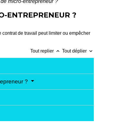
 de micro-entrepreneur ?
RO-ENTREPRENEUR ?
 contrat de travail peut limiter ou empêcher
keyboard_arrow_up
keyboard_arrow_down
Tout replier
Tout déplier
trepreneur ?