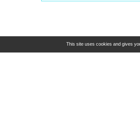
This site uses cookies and gives you
Contacts
Commune de Saint-Mesmes
12 rue de Richebourg
77410 Saint-Mesmes - FRANCE
+33 1 60 26 24 20