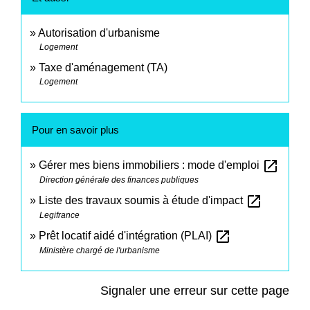
Autorisation d'urbanisme
Logement
Taxe d'aménagement (TA)
Logement
Pour en savoir plus
open_in_new
Gérer mes biens immobiliers : mode d'emploi
Direction générale des finances publiques
open_in_new
Liste des travaux soumis à étude d'impact
Legifrance
open_in_new
Prêt locatif aidé d'intégration (PLAI)
Ministère chargé de l'urbanisme
Signaler une erreur sur cette page