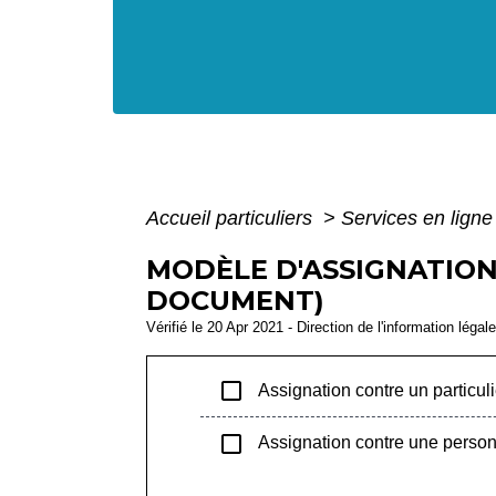
Accueil particuliers
>
Services en ligne
MODÈLE D'ASSIGNATION
DOCUMENT)
Vérifié le 20 Apr 2021 - Direction de l'information légal
check_box_outline_blank
Assignation contre un particuli
check_box_outline_blank
Assignation contre une perso