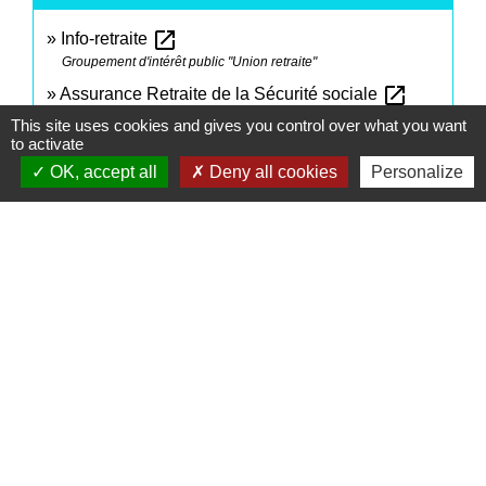
open_in_new
Info-retraite
Groupement d'intérêt public "Union retraite"
open_in_new
Assurance Retraite de la Sécurité sociale
Caisse nationale d'assurance vieillesse
This site uses cookies and gives you control over what you want
to activate
open_in_new
Agirc-Arrco
OK, accept all
Deny all cookies
Personalize
Fédération Agirc-Arrco
Comment faire si...
Je prépare ma retraite
Signaler une erreur sur cette page