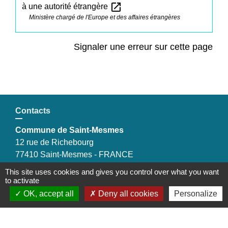
open_in_new
à une autorité étrangère
Ministère chargé de l'Europe et des affaires étrangères
Signaler une erreur sur cette page
Contacts
Commune de Saint-Mesmes
12 rue de Richebourg
77410 Saint-Mesmes - FRANCE
+33 1 60 26 24 20
This site uses cookies and gives you control over what you want
to activate
OK, accept all
Deny all cookies
Personalize
Liens