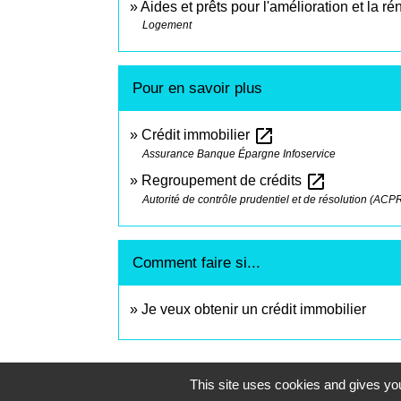
Aides et prêts pour l'amélioration et la r
Logement
Pour en savoir plus
open_in_new
Crédit immobilier
Assurance Banque Épargne Infoservice
open_in_new
Regroupement de crédits
Autorité de contrôle prudentiel et de résolution (ACP
Comment faire si...
Je veux obtenir un crédit immobilier
This site uses cookies and gives you