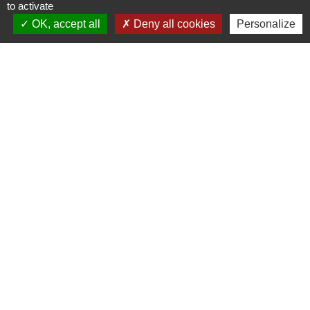
to activate
+33 1 60 26 24 20
OK, accept all
Deny all cookies
Personalize
Liens
Préfecture de Seine-et-Marne
Région Ile de France
Seine-et-Marne
Plaines & Monts de France
(Communauté de Communes)
Mentions légales
-
Politique de confidentialité
-
Accessibilité
-
Plan du site
-
Gestion des cookies