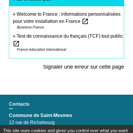
Welcome to France : informations personnalisées
open_in_new
pour votre installation en France
Business France
Test de connaissance du français (TCF) tout public
open_in_new
France éducation international
Signaler une erreur sur cette page
Contacts
Commune de Saint-Mesmes
12 rue de Richebourg
77410 Saint-Mesmes - FRANCE
This site uses cookies and gives you control over what you want