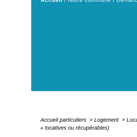
Accueil
/
Notre commune
/
Démarc
Accueil particuliers
>
Logement
>
Loca
« locatives ou récupérables)