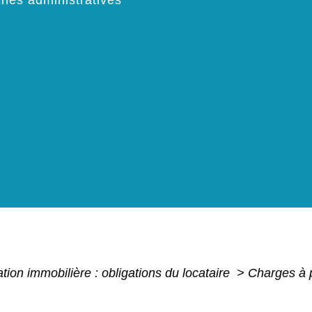
hes administratives
tion immobilière : obligations du locataire
>
Charges à p