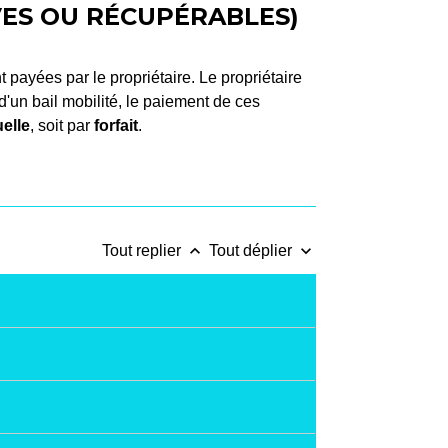
VES OU RÉCUPÉRABLES)
 payées par le propriétaire. Le propriétaire
 d'un bail mobilité, le paiement de ces
elle
, soit par
forfait
.
keyboard_arrow_up
keyboard_arrow_down
Tout replier
Tout déplier