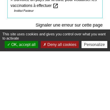
open_in_new
vaccinations à effectuer
Institut Pasteur
Signaler une erreur sur cette page
This site uses cookies and gives you control over what you want
to activate
OK, accept all
Deny all cookies
Personalize
Contacts
Commune de Saint-Mesmes
12 rue de Richebourg
77410 Saint-Mesmes - FRANCE
+33 1 60 26 24 20
Liens