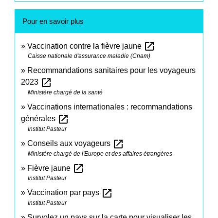
Pour en savoir plus
open_in_new
Vaccination contre la fièvre jaune
Caisse nationale d'assurance maladie (Cnam)
Recommandations sanitaires pour les voyageurs
open_in_new
2023
Ministère chargé de la santé
Vaccinations internationales : recommandations
open_in_new
générales
Institut Pasteur
open_in_new
Conseils aux voyageurs
Ministère chargé de l'Europe et des affaires étrangères
open_in_new
Fièvre jaune
Institut Pasteur
open_in_new
Vaccination par pays
Institut Pasteur
Survolez un pays sur la carte pour visualiser les