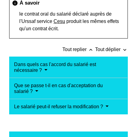
À savoir
info
le contrat oral du salarié déclaré auprès de
l'Urssaf service
Cesu
produit les mêmes effets
qu'un contrat écrit.
keyboard_arrow_up
keyboard_arrow_down
Tout replier
Tout déplier
Dans quels cas l'accord du salarié est
nécessaire ?
Que se passe t-il en cas d'acceptation du
salarié ?
Le salarié peut-il refuser la modification ?