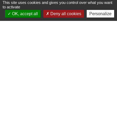
This site uses cookies and gives you control over what you want
Conseil d'État
to activate
OK, accept all
Deny all cookies
Personalize
Signaler une erreur sur cette page
Contacts
Commune de Saint-Mesmes
12 rue de Richebourg
77410 Saint-Mesmes - FRANCE
+33 1 60 26 24 20
Liens
Préfecture de Seine-et-Marne