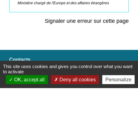
Ministère chargé de l'Europe et des affaires étrangères
Signaler une erreur sur cette page
Contacts
This site uses cookies and gives you control over what you want
Commune de Saint-Mesmes
to activate
12 rue de Richebourg
OK, accept all
Deny all cookies
Personalize
77410 Saint-Mesmes - FRANCE
+33 1 60 26 24 20
Liens
Préfecture de Seine-et-Marne