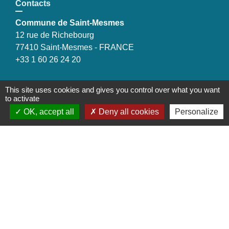
Contacts
Commune de Saint-Mesmes
12 rue de Richebourg
77410 Saint-Mesmes - FRANCE
+33 1 60 26 24 20
This site uses cookies and gives you control over what you want
to activate
Liens
OK, accept all
Deny all cookies
Personalize
Préfecture de Seine-et-Marne
Région Ile de France
Seine-et-Marne
Plaines & Monts de France
(Communauté de Communes)