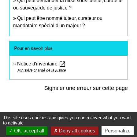
Qui peut demander la mise sous tutelle, curatelle
ou sauvegarde de justice ?
Qui peut être nommé tuteur, curateur ou
mandataire spécial d'un majeur ?
Pour en savoir plus
open_in_new
Notice d'inventaire
Ministère chargé de la justice
Signaler une erreur sur cette page
This site uses cookies and gives you control over what you want
to activate
Contacts
OK, accept all
Deny all cookies
Personalize