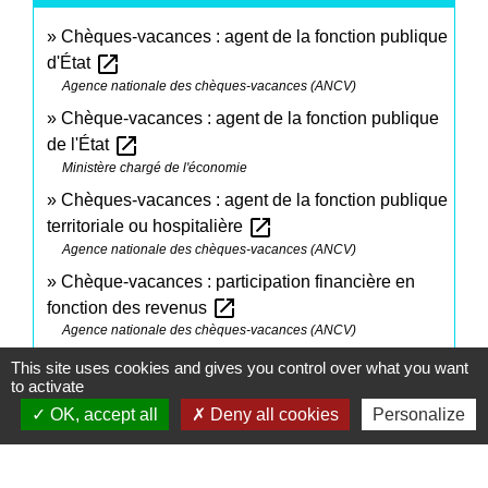
Chèques-vacances : agent de la fonction publique
open_in_new
d'État
Agence nationale des chèques-vacances (ANCV)
Chèque-vacances : agent de la fonction publique
open_in_new
de l'État
Ministère chargé de l'économie
Chèques-vacances : agent de la fonction publique
open_in_new
territoriale ou hospitalière
Agence nationale des chèques-vacances (ANCV)
Chèque-vacances : participation financière en
open_in_new
fonction des revenus
Agence nationale des chèques-vacances (ANCV)
This site uses cookies and gives you control over what you want
to activate
Signaler une erreur sur cette page
OK, accept all
Deny all cookies
Personalize