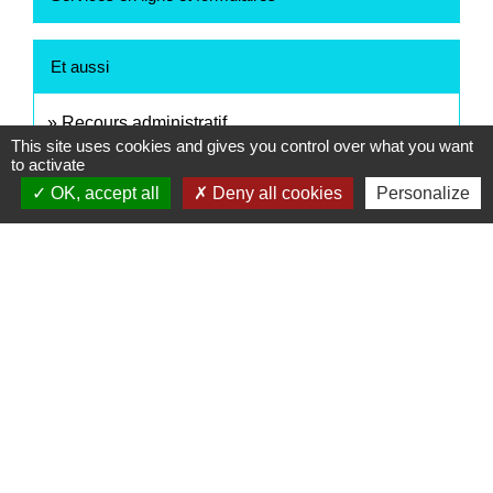
Et aussi
Recours administratif
This site uses cookies and gives you control over what you want
Papiers - Citoyenneté - Élections
to activate
Agir en justice contre l'administration
OK, accept all
Deny all cookies
Personalize
Papiers - Citoyenneté - Élections
Obligation de motivation d'une décision
administrative
Papiers - Citoyenneté - Élections
Accès aux documents administratifs
Papiers - Citoyenneté - Élections
Signaler une erreur sur cette page