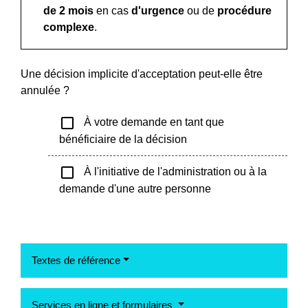
de 2 mois
en cas
d'urgence
ou de
procédure
complexe
.
Une décision implicite d'acceptation peut-elle être
annulée ?
check_box_outline_blank
À votre demande en tant que
bénéficiaire de la décision
check_box_outline_blank
À l'initiative de l'administration ou à la
demande d'une autre personne
Textes de référence
Services en ligne et formulaires