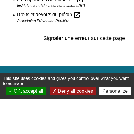
Institut national de la consommation (INC)
open_in_new
Droits et devoirs du piéton
Association Prévention Routière
Signaler une erreur sur cette page
Contacts
This site uses cookies and gives you control over what you want
to activate
Commune de Saint-Mesmes
OK, accept all
Deny all cookies
Personalize
12 rue de Richebourg
77410 Saint-Mesmes - FRANCE
+33 1 60 26 24 20