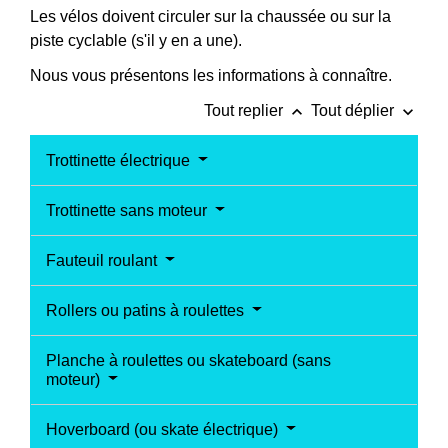
Les vélos doivent circuler sur la chaussée ou sur la
piste cyclable (s'il y en a une).
Nous vous présentons les informations à connaître.
keyboard_arrow_up
keyboard_arrow_down
Tout replier
Tout déplier
Trottinette électrique
Trottinette sans moteur
Fauteuil roulant
Rollers ou patins à roulettes
Planche à roulettes ou skateboard (sans
moteur)
Hoverboard (ou skate électrique)