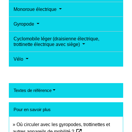
Monoroue électrique
Gyropode
Cyclomobile léger (draisienne électrique,
trottinette électrique avec siège)
Vélo
Textes de référence
Pour en savoir plus
Où circuler avec les gyropodes, trottinettes et
open_in_new
autres appareils de mobilité ?