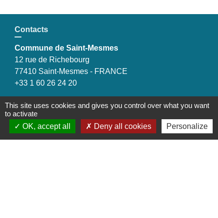
Contacts
Commune de Saint-Mesmes
12 rue de Richebourg
77410 Saint-Mesmes - FRANCE
+33 1 60 26 24 20
This site uses cookies and gives you control over what you want
to activate
OK, accept all
Deny all cookies
Personalize
Liens
Préfecture de Seine-et-Marne
Région Ile de France
Seine-et-Marne
Plaines & Monts de France