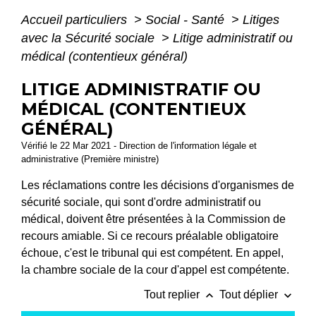
Accueil particuliers
>
Social - Santé
>
Litiges
avec la Sécurité sociale
>
Litige administratif ou
médical (contentieux général)
LITIGE ADMINISTRATIF OU
MÉDICAL (CONTENTIEUX
GÉNÉRAL)
Vérifié le 22 Mar 2021 - Direction de l'information légale et
administrative (Première ministre)
Les réclamations contre les décisions d'organismes de
sécurité sociale, qui sont d'ordre administratif ou
médical, doivent être présentées à la Commission de
recours amiable. Si ce recours préalable obligatoire
échoue, c'est le tribunal qui est compétent. En appel,
la chambre sociale de la cour d'appel est compétente.
keyboard_arrow_up
keyboard_arrow_down
Tout replier
Tout déplier