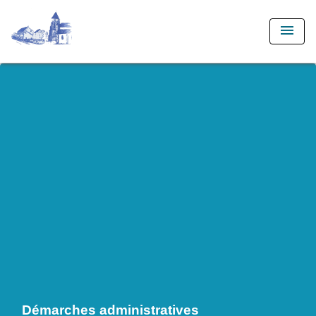
menu
Démarches administratives