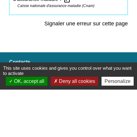
Caisse nationale d'assurance maladie (Cnam)
Signaler une erreur sur cette page
Contacts
This site uses cookies and gives you control over what you want
to activate
Commune de Saint-Mesmes
12 rue de Richebourg
OK, accept all
Deny all cookies
Personalize
77410 Saint-Mesmes - FRANCE
+33 1 60 26 24 20
Liens
Préfecture de Seine-et-Marne