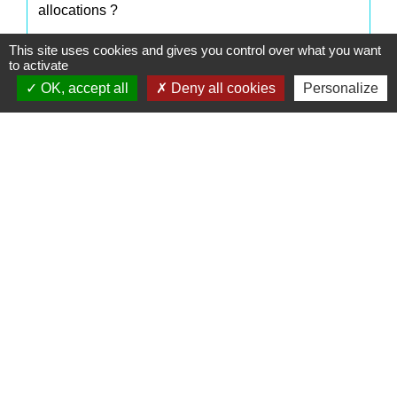
allocations ?
This site uses cookies and gives you control over what you want
to activate
Et aussi
OK, accept all
Deny all cookies
Personalize
Handicap et emploi dans le secteur privé
Travail - Formation
Prestation de compensation du handicap (PCH)
Social - Santé
Signaler une erreur sur cette page
Contacts
Commune de Saint-Mesmes