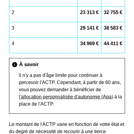
2
23 313 €
32 755 €
3
29 141 €
38 583 €
4
34 969 €
44 411 €
À savoir
info
il n'y a pas d'âge limite pour continuer à
percevoir l'ACTP. Cependant, à partir de 60 ans,
vous pouvez demander à bénéficier de
l'allocation personnalisée d'autonomie (Apa)
à la
place de l'ACTP.
Le montant de l'ACTP varie en fonction de votre état et
du degré de nécessité de recourir à une tierce