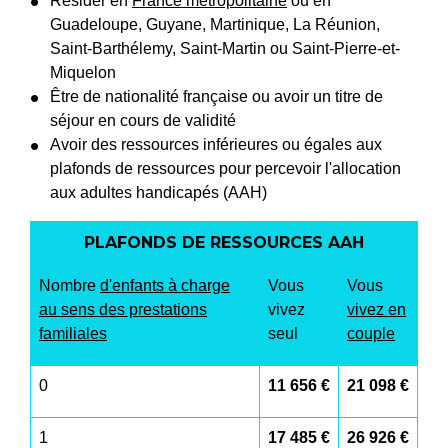
Résider en
France métropolitaine
ou en
Guadeloupe, Guyane, Martinique, La Réunion,
Saint-Barthélemy, Saint-Martin ou Saint-Pierre-et-
Miquelon
Être de nationalité française ou avoir un titre de
séjour en cours de validité
Avoir des ressources inférieures ou égales aux
plafonds de ressources pour percevoir l'allocation
aux adultes handicapés (AAH)
PLAFONDS DE RESSOURCES AAH
Nombre
d'enfants à charge
Vous
Vous
au sens des prestations
vivez
vivez en
familiales
seul
couple
0
11 656 €
21 098 €
1
17 485 €
26 926 €