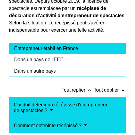
spectacles. Depuis octobre 2019, la licence de
spectacle est remplacée par un
récépissé de
déclaration d'activité d'entrepreneur de spectacles
.
Selon la situation, ce récépissé peut s'avérer
indispensable pour exercer une telle activité.
Entrepreneur établi en France
Dans un pays de l'EEE
Dans un autre pays
keyboard_arrow_up
keyboard_arrow_down
Tout replier
Tout déplier
Qui doit détenir un récépissé d'entrepreneur
de spectacles ?
Comment obtenir le récépissé ?