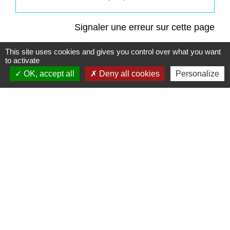
Signaler une erreur sur cette page
This site uses cookies and gives you control over what you want
to activate
OK, accept all
Deny all cookies
Personalize
Contacts
Commune de Saint-Mesmes
12 rue de Richebourg
77410 Saint-Mesmes - FRANCE
+33 1 60 26 24 20
Liens
Préfecture de Seine-et-Marne