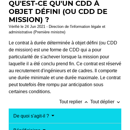
QU'EST-CE QU'UN CDD À
OBJET DÉFINI (OU CDD DE
MISSION) ?
Vérifié le 24 Jun 2021 - Direction de l'information légale et
administrative (Première ministre)
Le contrat à durée déterminée à objet défini (ou CDD
de mission) est une forme de CDD qui a pour
particularité de s'achever lorsque la mission pour
laquelle il a été conclu prend fin. Ce contrat est réservé
au recrutement d'ingénieurs et de cadres. Il comporte
une durée minimale et une durée maximale. Le contrat
peut toutefois être rompu par anticipation sous
certaines conditions.
keyboard_arrow_up
keyboard_arrow_down
Tout replier
Tout déplier
De quoi s'agit-il ?