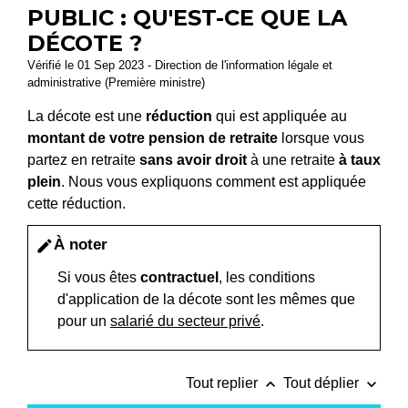
PUBLIC : QU'EST-CE QUE LA
DÉCOTE ?
Vérifié le 01 Sep 2023 - Direction de l'information légale et
administrative (Première ministre)
La décote est une
réduction
qui est appliquée au
montant de votre pension de retraite
lorsque vous
partez en retraite
sans avoir droit
à une retraite
à taux
plein
. Nous vous expliquons comment est appliquée
cette réduction.
À noter
edit
Si vous êtes
contractuel
, les conditions
d'application de la décote sont les mêmes que
pour un
salarié du secteur privé
.
keyboard_arrow_up
keyboard_arrow_down
Tout replier
Tout déplier