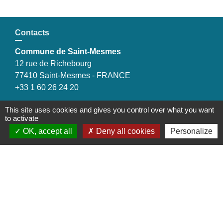
Contacts
Commune de Saint-Mesmes
12 rue de Richebourg
77410 Saint-Mesmes - FRANCE
+33 1 60 26 24 20
This site uses cookies and gives you control over what you want
to activate
OK, accept all
Deny all cookies
Personalize
Liens
Préfecture de Seine-et-Marne
Région Ile de France
Seine-et-Marne
Plaines & Monts de France