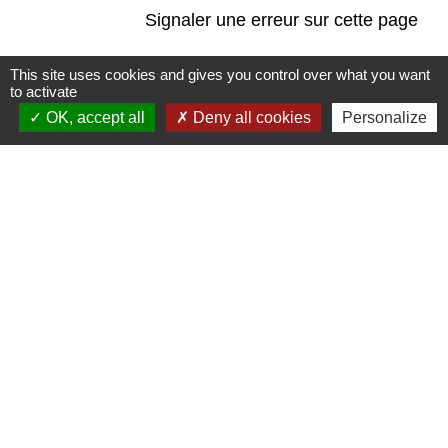
Signaler une erreur sur cette page
This site uses cookies and gives you control over what you want
to activate
OK, accept all
Deny all cookies
Personalize
Contacts
Commune de Saint-Mesmes
12 rue de Richebourg
77410 Saint-Mesmes - FRANCE
+33 1 60 26 24 20
Liens
Préfecture de Seine-et-Marne
Région Ile de France