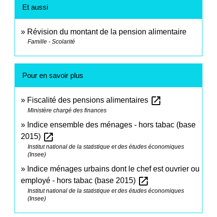
Et aussi
Révision du montant de la pension alimentaire
Famille - Scolarité
Pour en savoir plus
open_in_new
Fiscalité des pensions alimentaires
Ministère chargé des finances
Indice ensemble des ménages - hors tabac (base
open_in_new
2015)
Institut national de la statistique et des études économiques
(Insee)
Indice ménages urbains dont le chef est ouvrier ou
open_in_new
employé - hors tabac (base 2015)
Institut national de la statistique et des études économiques
(Insee)