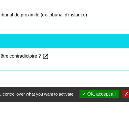
ibunal de proximité (ex-tribunal d'instance)
open_in_new
 être contradictoire ?
 control over what you want to activate
OK, accept all