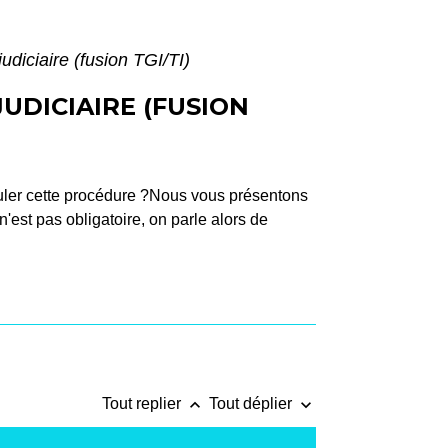
udiciaire (fusion TGI/TI)
UDICIAIRE (FUSION
ouler cette procédure ?Nous vous présentons
 n'est pas obligatoire, on parle alors de
keyboard_arrow_up
keyboard_arrow_down
Tout replier
Tout déplier