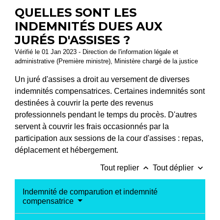
QUELLES SONT LES
INDEMNITÉS DUES AUX
JURÉS D'ASSISES ?
Vérifié le 01 Jan 2023 - Direction de l'information légale et
administrative (Première ministre), Ministère chargé de la justice
Un juré d'assises a droit au versement de diverses
indemnités compensatrices. Certaines indemnités sont
destinées à couvrir la perte des revenus
professionnels pendant le temps du procès. D'autres
servent à couvrir les frais occasionnés par la
participation aux sessions de la cour d'assises : repas,
déplacement et hébergement.
keyboard_arrow_up
keyboard_arrow_down
Tout replier
Tout déplier
Indemnité de comparution et indemnité
compensatrice