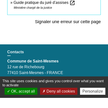
open_in_new
Guide pratique du juré d'assises
Ministère chargé de la justice
Signaler une erreur sur cette page
Contacts
Commune de Saint-Mesmes
12 rue de Richebourg
77410 Saint-Mesmes - FRANCE
+33 1 60 26 24 20
This site uses cookies and gives you control over what you want
to activate
OK, accept all
Deny all cookies
Personalize
Liens