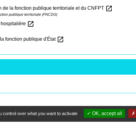
open_in_new
n de la fonction publique territoriale et du CNFPT
ction publique territoriale (FNCDG)
open_in_new
 hospitalière
open_in_new
a fonction publique d'État
 control over what you want to activate
OK, accept all