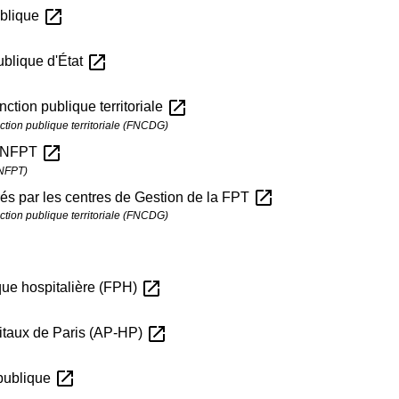
open_in_new
ublique
open_in_new
ublique d'État
open_in_new
ction publique territoriale
ction publique territoriale (FNCDG)
open_in_new
 CNFPT
CNFPT)
open_in_new
és par les centres de Gestion de la FPT
ction publique territoriale (FNCDG)
open_in_new
ique hospitalière (FPH)
open_in_new
pitaux de Paris (AP-HP)
open_in_new
 publique