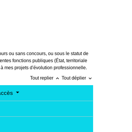
ours ou sans concours, ou sous le statut de
ntes fonctions publiques (État, territoriale
à mes projets d'évolution professionnelle.
keyboard_arrow_up
keyboard_arrow_down
Tout replier
Tout déplier
'accès