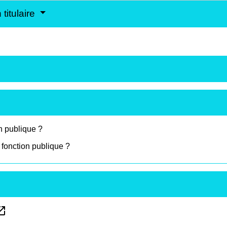
titulaire
n publique ?
 fonction publique ?
in_new