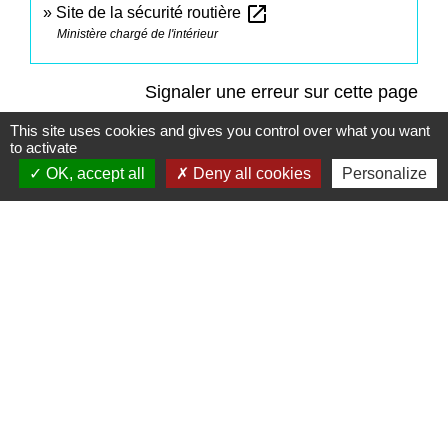
open_in_new
Site de la sécurité routière
Ministère chargé de l'intérieur
Signaler une erreur sur cette page
This site uses cookies and gives you control over what you want
to activate
OK, accept all
Deny all cookies
Personalize
Contacts
Commune de Saint-Mesmes
12 rue de Richebourg
77410 Saint-Mesmes - FRANCE
+33 1 60 26 24 20
Liens