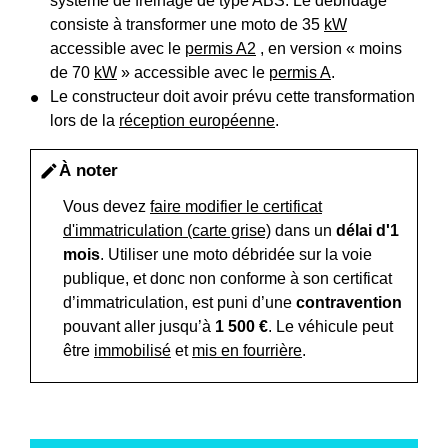
système de freinage de type ABS. Le débridage
consiste à transformer une moto de 35
kW
accessible avec le
permis A2
, en version « moins
de 70
kW
» accessible avec le
permis A
.
Le constructeur doit avoir prévu cette transformation
lors de la
réception européenne
.
À noter
edit
Vous devez
faire modifier le certificat
d'immatriculation (carte grise)
dans un
délai d'1
mois
. Utiliser une moto débridée sur la voie
publique, et donc non conforme à son certificat
d’immatriculation, est puni d’une
contravention
pouvant aller jusqu’à
1 500 €
. Le véhicule peut
être
immobilisé
et
mis en fourrière
.