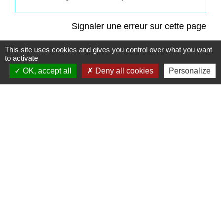
Signaler une erreur sur cette page
This site uses cookies and gives you control over what you want
to activate
OK, accept all
Deny all cookies
Personalize
Contacts
Commune de Saint-Mesmes
12 rue de Richebourg
77410 Saint-Mesmes - FRANCE
+33 1 60 26 24 20
Liens
Préfecture de Seine-et-Marne