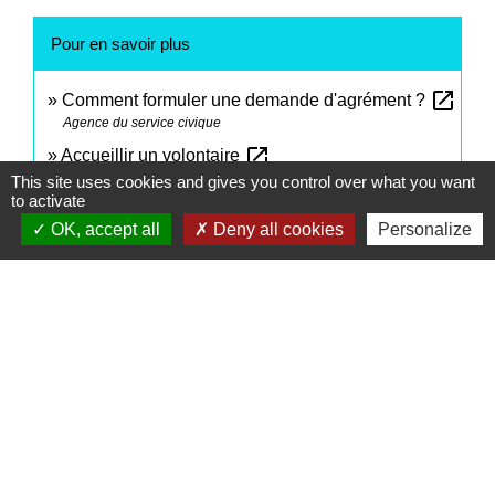
Pour en savoir plus
open_in_new
Comment formuler une demande d'agrément ?
Agence du service civique
open_in_new
Accueillir un volontaire
Agence du service civique
This site uses cookies and gives you control over what you want
to activate
open_in_new
Les autres formes de volontariat
OK, accept all
Deny all cookies
Personalize
Agence du service civique
Signaler une erreur sur cette page
Contacts
Commune de Saint-Mesmes