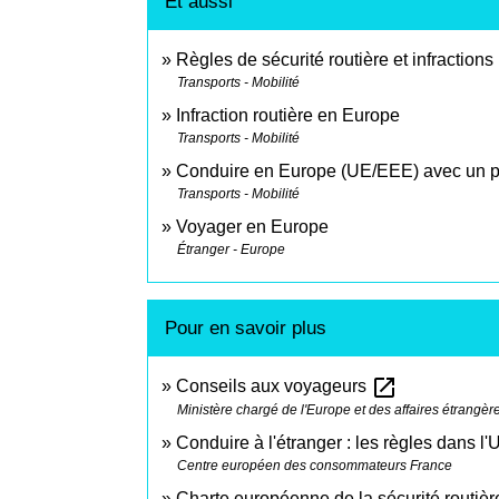
Et aussi
Règles de sécurité routière et infractions
Transports - Mobilité
Infraction routière en Europe
Transports - Mobilité
Conduire en Europe (UE/EEE) avec un p
Transports - Mobilité
Voyager en Europe
Étranger - Europe
Pour en savoir plus
open_in_new
Conseils aux voyageurs
Ministère chargé de l'Europe et des affaires étrangèr
Conduire à l'étranger : les règles dans 
Centre européen des consommateurs France
Charte européenne de la sécurité routiè