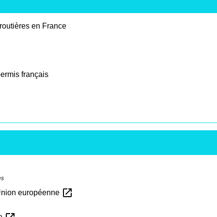
 routières en France
ermis français
es
open_in_new
l'Union européenne
re