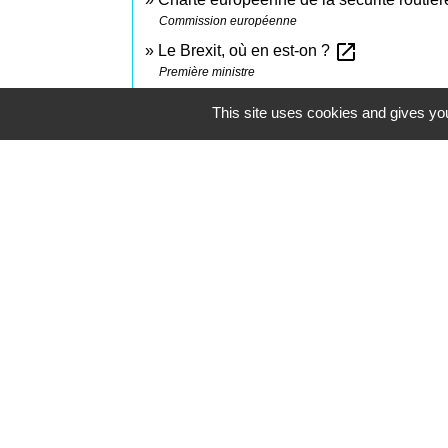
Commission européenne
open_in_new
Le Brexit, où en est-on ?
Première ministre
This site uses cookies and gives you
Contacts
Commune de Saint-Mesmes
12 rue de Richebourg
77410 Saint-Mesmes - FRANCE