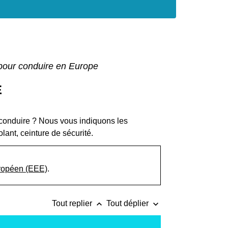
s pour conduire en Europe
E
conduire ? Nous vous indiquons les
olant, ceinture de sécurité.
ropéen (EEE)
.
keyboard_arrow_up
keyboard_arrow_down
Tout replier
Tout déplier