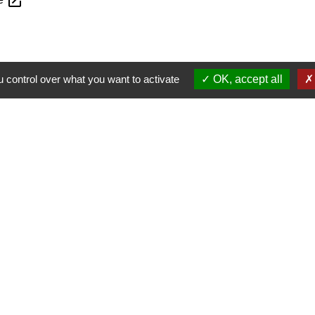
open_in_new
 control over what you want to activate
OK, accept all