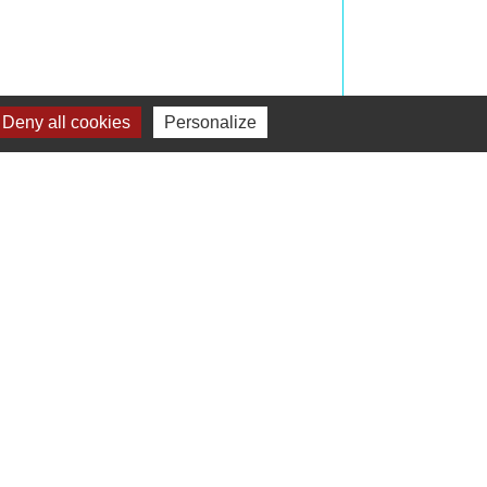
Deny all cookies
Personalize
Signaler une erreur sur cette page
Liens
Préfecture de Seine-et-Marne
Région Ile de France