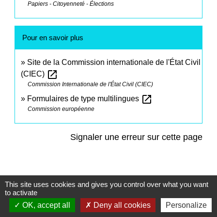
Papiers - Citoyenneté - Élections
Pour en savoir plus
Site de la Commission internationale de l'État Civil
open_in_new
(CIEC)
Commission Internationale de l'État Civil (CIEC)
open_in_new
Formulaires de type multilingues
Commission européenne
Signaler une erreur sur cette page
This site uses cookies and gives you control over what you want
to activate
Contacts
OK, accept all
Deny all cookies
Personalize
Commune de Saint-Mesmes