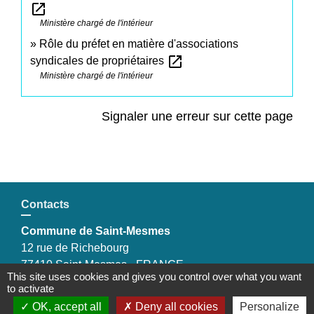
open_in_new
Ministère chargé de l'intérieur
Rôle du préfet en matière d'associations
open_in_new
syndicales de propriétaires
Ministère chargé de l'intérieur
Signaler une erreur sur cette page
Contacts
Commune de Saint-Mesmes
12 rue de Richebourg
77410 Saint-Mesmes - FRANCE
This site uses cookies and gives you control over what you want
+33 1 60 26 24 20
to activate
OK, accept all
Deny all cookies
Personalize