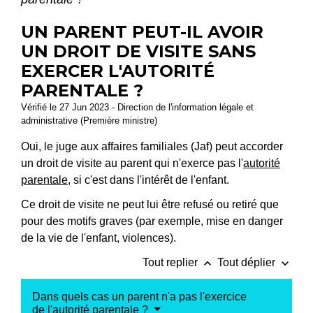
UN PARENT PEUT-IL AVOIR
UN DROIT DE VISITE SANS
EXERCER L'AUTORITÉ
PARENTALE ?
Vérifié le 27 Jun 2023 - Direction de l'information légale et
administrative (Première ministre)
Oui, le juge aux affaires familiales (Jaf) peut accorder
un droit de visite au parent qui n'exerce pas l'
autorité
parentale
, si c'est dans l'intérêt de l'enfant.
Ce droit de visite ne peut lui être refusé ou retiré que
pour des motifs graves (par exemple, mise en danger
de la vie de l'enfant, violences).
keyboard_arrow_up
keyboard_arrow_down
Tout replier
Tout déplier
Dans quels cas un parent n'a pas l'exercice
de l'autorité parentale ?