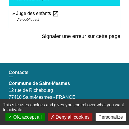
open_in_new
Juge des enfants
Vie-publique.fr
Signaler une erreur sur cette page
Contacts
Commune de Saint-Mesmes
12 rue de Richebourg
77410 Saint-Mesmes - FRANCE
+33 1 60 26 24 20
This site uses cookies and gives you control over what you want
to activate
OK, accept all
Deny all cookies
Personalize