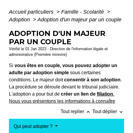
Accueil particuliers
>
Famille - Scolarité
>
Adoption
>
Adoption d'un majeur par un couple
ADOPTION D'UN MAJEUR
PAR UN COUPLE
Vérifié le 01 Jan 2023 - Direction de l'information légale et
administrative (Première ministre)
Si
vous êtes en couple, vous pouvez adopter un
adulte par adoption simple
sous certaines
conditions. Le majeur doit
consentir à son adoption
.
La procédure se déroule devant le tribunal judiciaire.
L'adoption a pour but de
créer un lien de
filiation
.
Nous vous présentons les informations à connaître
keyboard_arrow_up
keyboard_arrow_down
Tout replier
Tout déplier
Qui peut adopter ?