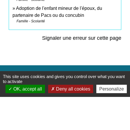
Adoption de l'enfant mineur de l'époux, du
partenaire de Pacs ou du concubin
Famille - Scolarité
Signaler une erreur sur cette page
Contacts
This site uses cookies and gives you control over what you want
to activate
Commune de Saint-Mesmes
OK, accept all
Deny all cookies
Personalize
12 rue de Richebourg
77410 Saint-Mesmes - FRANCE
+33 1 60 26 24 20