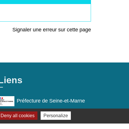
Signaler une erreur sur cette page
Liens
Préfecture de Seine-et-Marne
Région Ile de France
Deny all cookies
Personalize
Seine-et-Marne