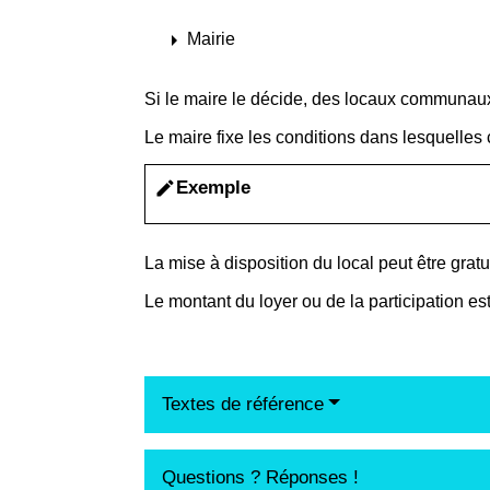
arrow_right
Mairie
Si le maire le décide, des locaux communaux 
Le maire fixe les conditions dans lesquelles 
Exemple
edit
La mise à disposition du local peut être grat
Le montant du loyer ou de la participation est
Textes de référence
Questions ? Réponses !