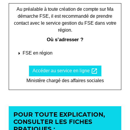
Au préalable à toute création de compte sur Ma
démarche FSE, il est recommandé de prendre
contact avec le service gestion du FSE dans votre
région.
Où s’adresser ?
arrow_right
FSE en région
open_in_new
Accéder au service en ligne
Ministère chargé des affaires sociales
POUR TOUTE EXPLICATION,
CONSULTER LES FICHES
PRATIQUES :