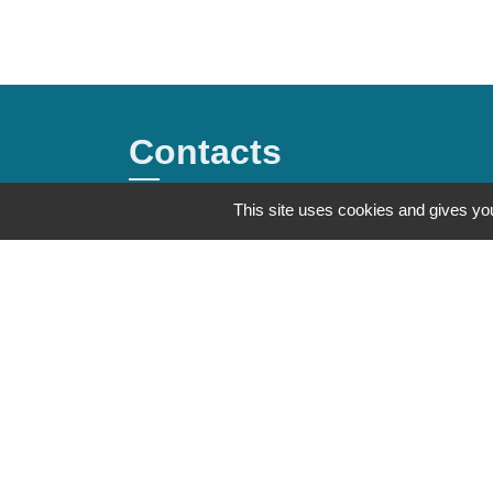
Contacts
This site uses cookies and gives you
Commune de Saint-Mesmes
12 rue de Richebourg
77410 Saint-Mesmes - FRANCE
+33 1 60 26 24 20
Mentions légales
-
Politique de confidenti