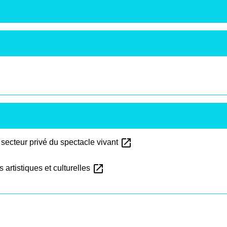
open_in_new
 secteur privé du spectacle vivant
open_in_new
 artistiques et culturelles