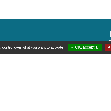
 control over what you want to activate
OK, accept all
alité
-
Accessibilité
-
Plan du site
-
Gestion des cookie