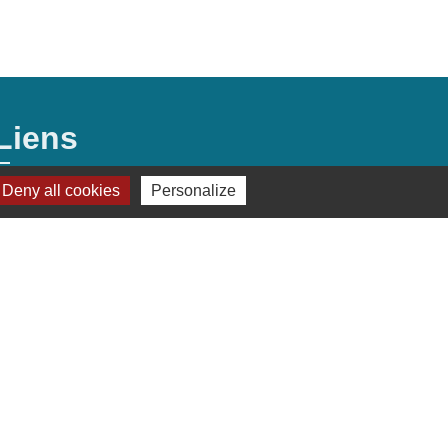
Liens
Deny all cookies
Personalize
Préfecture de Seine-et-Marne
Région Ile de France
Seine-et-Marne
Plaines & Monts de
France (Communauté de Communes)
s