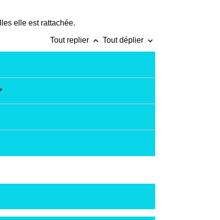
es elle est rattachée.
keyboard_arrow_up
keyboard_arrow_down
Tout replier
Tout déplier