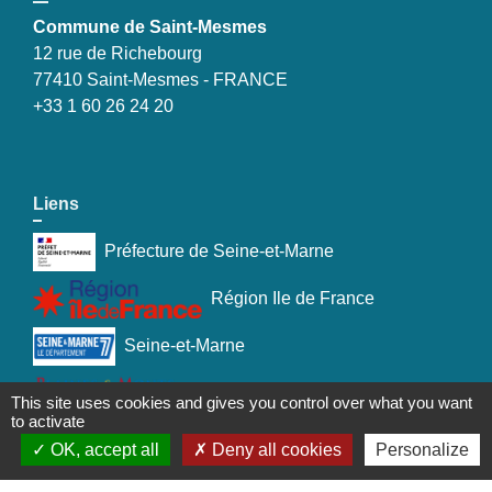
Commune de Saint-Mesmes
12 rue de Richebourg
77410 Saint-Mesmes - FRANCE
+33 1 60 26 24 20
Liens
Préfecture de Seine-et-Marne
Région Ile de France
Seine-et-Marne
Plaines & Monts de France
This site uses cookies and gives you control over what you want
to activate
(Communauté de Communes)
OK, accept all
Deny all cookies
Personalize
Mentions légales
-
Politique de confidentialité
-