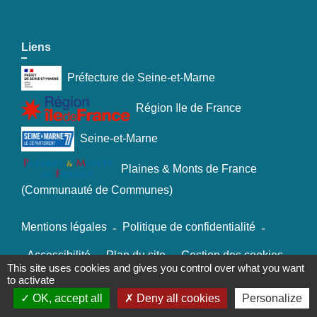
Liens
Préfecture de Seine-et-Marne
Région Ile de France
Seine-et-Marne
Plaines & Monts de France
(Communauté de Communes)
Mentions légales
-
Politique de confidentialité
-
Accessibilité
-
Plan du site
-
Gestion des cookies
This site uses cookies and gives you control over what you want
to activate
OK, accept all
Deny all cookies
Personalize
Site créé en partenariat avec Réseau des Communes